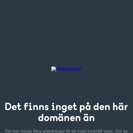
Det finns inget
på den här
domänen än
Det kan finnas flera anledningar till att inget innehåll visas. Om
du