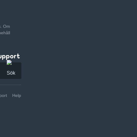
as. Om
nehåll
upport
ort
Help