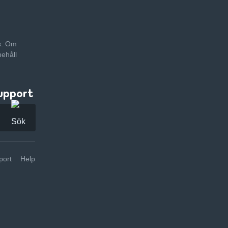
as. Om
nehåll
upport
ort
Help