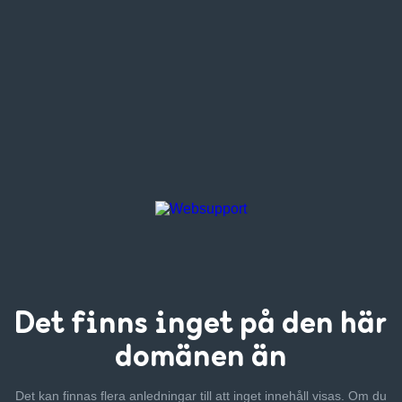
Det finns inget
på den här
domänen än
Det kan finnas flera anledningar till att inget innehåll visas. Om
du