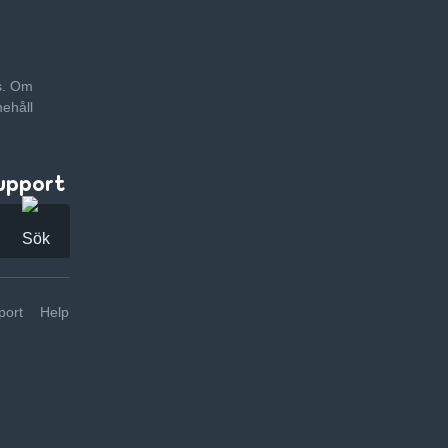
as. Om
nehåll
upport
ort
Help