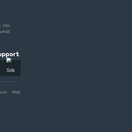
as. Om
nehåll
upport
ort
Help