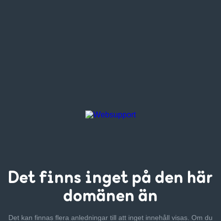
Det finns inget
på den här
domänen än
Det kan finnas flera anledningar till att inget innehåll visas. Om
du