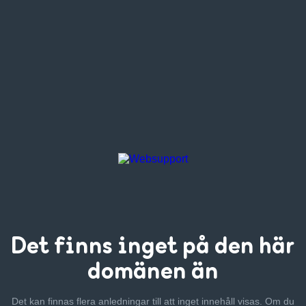
Det finns inget
på den här
domänen än
Det kan finnas flera anledningar till att inget innehåll visas. Om
du