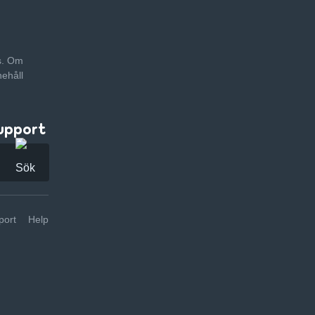
as. Om
nehåll
upport
ort
Help