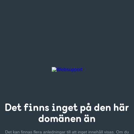
Det finns inget
på den här
domänen än
Det kan finnas flera anledningar till att inget innehåll visas. Om
du