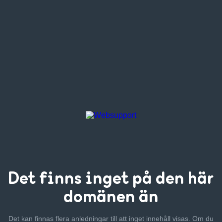
Det finns inget
på den här
domänen än
Det kan finnas flera anledningar till att inget innehåll visas. Om
du