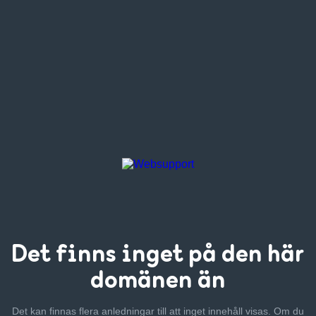
Det finns inget
på den här
domänen än
Det kan finnas flera anledningar till att inget innehåll visas. Om
du