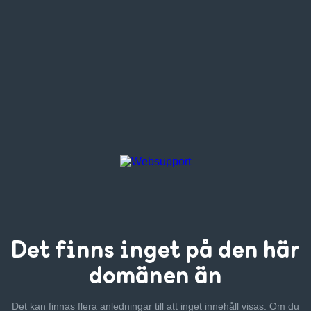
Det finns inget
på den här
domänen än
Det kan finnas flera anledningar till att inget innehåll visas. Om
du