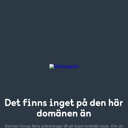
Det finns inget
på den här
domänen än
Det kan finnas flera anledningar till att inget innehåll visas. Om
du