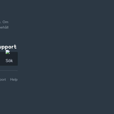
as. Om
nehåll
upport
ort
Help