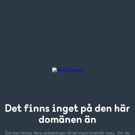
Det finns inget
på den här
domänen än
Det kan finnas flera anledningar till att inget innehåll visas. Om
du