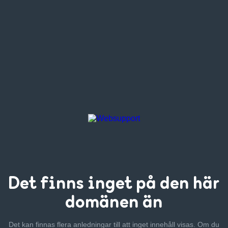
Det finns inget
på den här
domänen än
Det kan finnas flera anledningar till att inget innehåll visas. Om
du