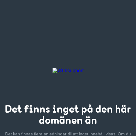
Det finns inget
på den här
domänen än
Det kan finnas flera anledningar till att inget innehåll visas. Om
du