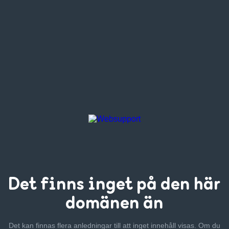
Det finns inget
på den här
domänen än
Det kan finnas flera anledningar till att inget innehåll visas. Om
du