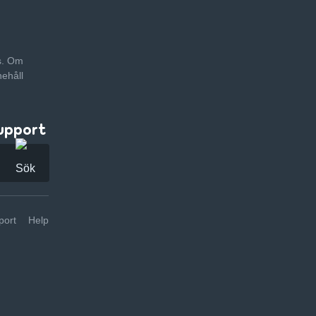
as. Om
nehåll
upport
ort
Help